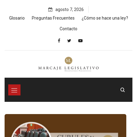
Skip
agosto 7, 2026
to
content
Glosario
Preguntas Frecuentes
¿Cómo se hace una ley?
Contacto