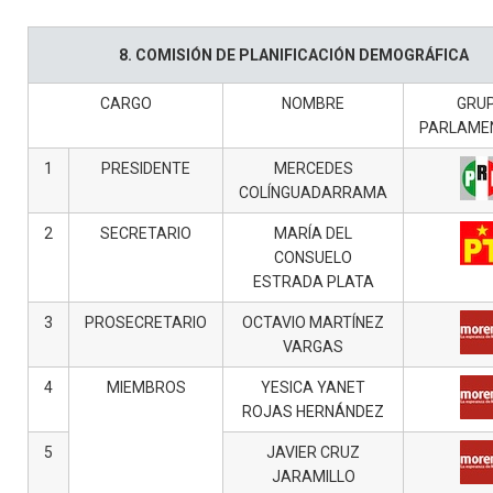
8. COMISIÓN DE PLANIFICACIÓN DEMOGRÁFICA
CARGO
NOMBRE
GRU
PARLAME
1
PRESIDENTE
MERCEDES
COLÍNGUADARRAMA
2
SECRETARIO
MARÍA DEL
CONSUELO
ESTRADA PLATA
3
PROSECRETARIO
OCTAVIO MARTÍNEZ
VARGAS
4
MIEMBROS
YESICA YANET
ROJAS HERNÁNDEZ
5
JAVIER CRUZ
JARAMILLO