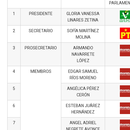
PARLAMEN
1
PRESIDENTE
GLORIA VANESSA
LINARES ZETINA
2
SECRETARIO
SOFÍA MARTÍNEZ
MOLINA
3
PROSECRETARIO
ARMANDO
NAVARRETE
LÓPEZ
4
MIEMBROS
EDGAR SAMUEL
RÍOS MORENO
5
ANGÉLICA PÉREZ
CERÓN
6
ESTEBAN JUÁREZ
HERNÁNDEZ
7
ANGEL ADRIEL
NEGRETE AVONCE