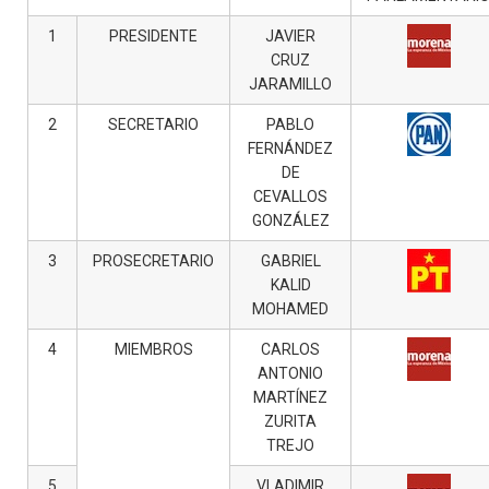
1
PRESIDENTE
JAVIER
CRUZ
JARAMILLO
2
SECRETARIO
PABLO
FERNÁNDEZ
DE
CEVALLOS
GONZÁLEZ
3
PROSECRETARIO
GABRIEL
KALID
MOHAMED
4
MIEMBROS
CARLOS
ANTONIO
MARTÍNEZ
ZURITA
TREJO
5
VLADIMIR