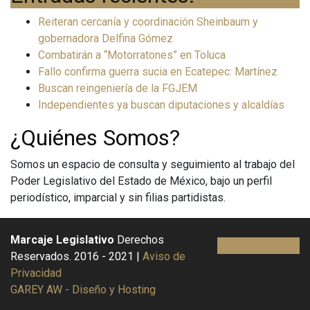
Reiteran cercanía y coordinación Sheinbaum y
gobernadora Delfina Gómez
Combatirán a “Motorratones” en Toluca
Fallo confirma guerra sucia en Ecatepec: Martínez
Buscan reingeniería de la FGJEM
Independientes ya buscan diputaciones y alcaldías
¿Quiénes Somos?
Somos un espacio de consulta y seguimiento al trabajo del
Poder Legislativo del Estado de México, bajo un perfil
periodístico, imparcial y sin filias partidistas.
Marcaje Legislativo
Derechos
Reservados. 2016 - 2021 |
Aviso de
Privacidad
GAREY AW - Diseño y Hosting