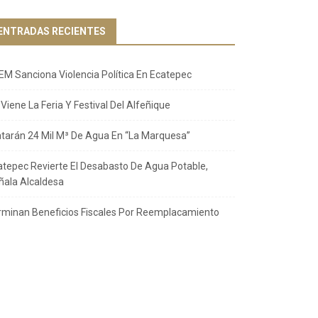
ENTRADAS RECIENTES
EM Sanciona Violencia Política En Ecatepec
Viene La Feria Y Festival Del Alfeñique
atarán 24 Mil M³ De Agua En “La Marquesa”
atepec Revierte El Desabasto De Agua Potable,
ñala Alcaldesa
rminan Beneficios Fiscales Por Reemplacamiento