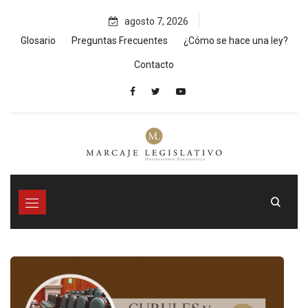
Skip
agosto 7, 2026
to
content
Glosario
Preguntas Frecuentes
¿Cómo se hace una ley?
Contacto