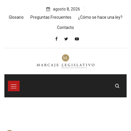
Skip
agosto 8, 2026
to
content
Glosario
Preguntas Frecuentes
¿Cómo se hace una ley?
Contacto