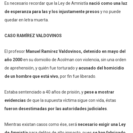
Es necesario recordar que la Ley de Amnistía
nació como una luz
de esperanza para las y los injustamente presos
y no puede
quedar en letra muerta.
CASO RAMÍREZ VALDOVINOS
El profesor
Manuel Ramírez Valdovinos, detenido en mayo del
año 2000
en su domicilio de Acolman con violencia, sin una orden
de aprehensión, y quién fue torturado y
acusado del homicidio
de un hombre que está vivo
, por fin fue liberado.
Estaba sentenciado a 40 años de prisión, y
pese a mostrar
evidencias
de que la supuesta víctima sigue con vida, éstas
fueron desestimadas por las autoridades judiciales
.
Mientras existan casos como ése, será
necesario exigir una Ley
de Amnistía
para delitos de alto impacto, pues
se han fabricado