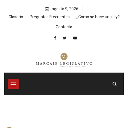
Skip
agosto 9, 2026
to
content
Glosario
Preguntas Frecuentes
¿Cómo se hace una ley?
Contacto