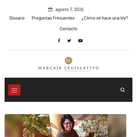
Skip
agosto 7, 2026
to
content
Glosario
Preguntas Frecuentes
¿Cómo se hace una ley?
Contacto