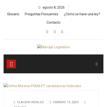
Skip
agosto 8, 2026
to
content
Glosario
Preguntas Frecuentes
¿Cómo se hace una ley?
Contacto
CLAUDIA HIDALGO
FEBRERO 15, 2024