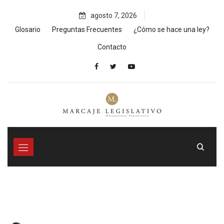
Skip
agosto 7, 2026
to
content
Glosario
Preguntas Frecuentes
¿Cómo se hace una ley?
Contacto