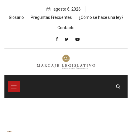
Skip
agosto 6, 2026
to
content
Glosario
Preguntas Frecuentes
¿Cómo se hace una ley?
Contacto