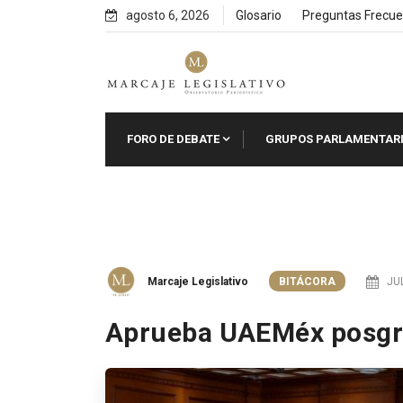
Skip
agosto 6, 2026
Glosario
Preguntas Frecue
to
content
FORO DE DEBATE
GRUPOS PARLAMENTAR
Marcaje Legislativo
BITÁCORA
JUL
Aprueba UAEMéx posgrad