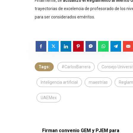
Finalmente, se
actualizó el Reglamento al Mérito U
trayectorias de excelencia de profesorado de los niv
para ser considerados eméritos.
Tags:
#CarlosBarrera
Consejo Universi
Inteligencia artificial
maestrías
Reglame
UAEMex
Firman convenio GEM y PJEM para