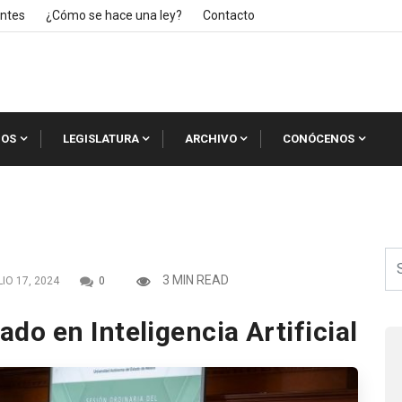
ntes
¿Cómo se hace una ley?
Contacto
IOS
LEGISLATURA
ARCHIVO
CONÓCENOS
3 MIN READ
IO 17, 2024
0
o en Inteligencia Artificial