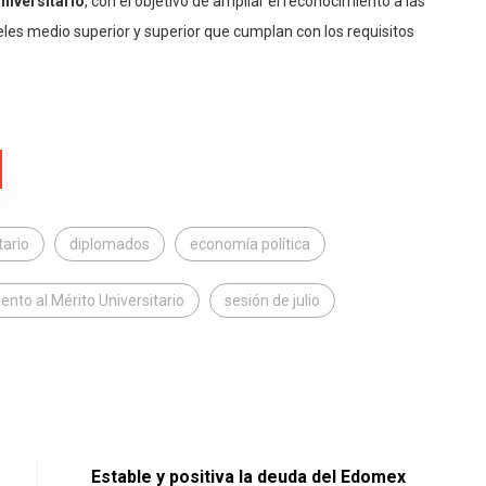
niversitario
, con el objetivo de ampliar el reconocimiento a las
eles medio superior y superior que cumplan con los requisitos
tario
diplomados
economía política
nto al Mérito Universitario
sesión de julio
Estable y positiva la deuda del Edomex