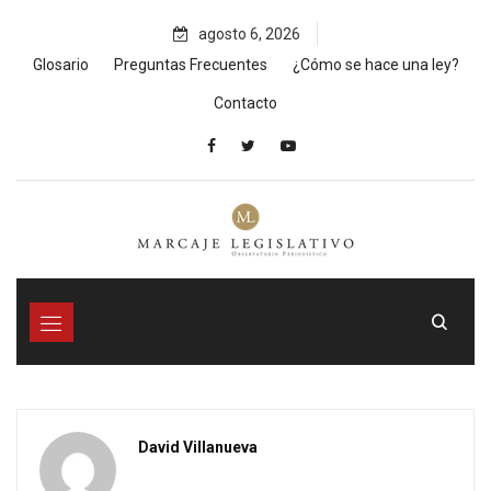
Skip
agosto 6, 2026
to
content
Glosario
Preguntas Frecuentes
¿Cómo se hace una ley?
Contacto
David Villanueva