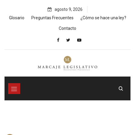
Skip
agosto 9, 2026
to
content
Glosario
Preguntas Frecuentes
¿Cómo se hace una ley?
Contacto