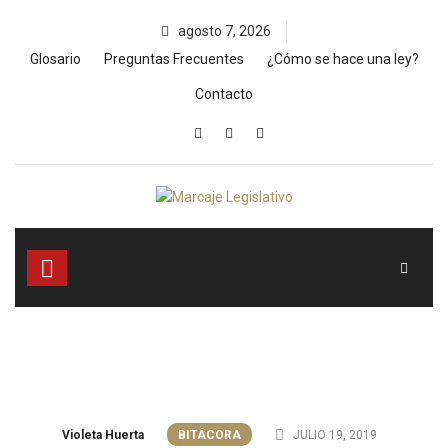
Skip
agosto 7, 2026
to
content
Glosario
Preguntas Frecuentes
¿Cómo se hace una ley?
Contacto
Violeta Huerta
BITÁCORA
JULIO 19, 2019