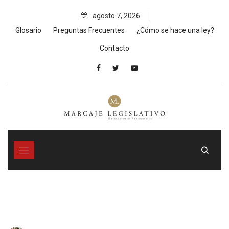
Skip
agosto 7, 2026
to
content
Glosario
Preguntas Frecuentes
¿Cómo se hace una ley?
Contacto