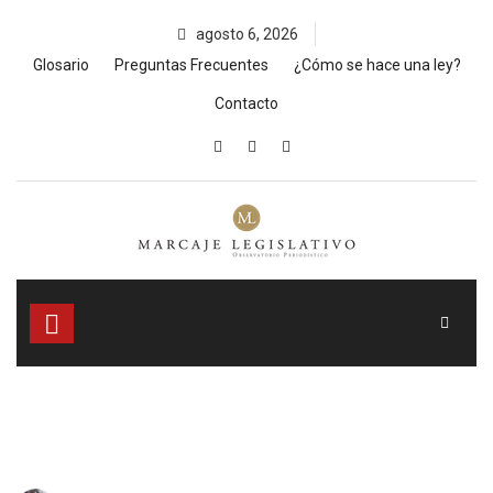
Skip
agosto 6, 2026
to
content
Glosario
Preguntas Frecuentes
¿Cómo se hace una ley?
Contacto