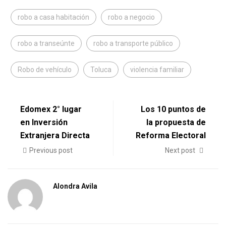
robo a casa habitación
robo a negocio
robo a transeúnte
robo a transporte público
Robo de vehículo
Toluca
violencia familiar
Edomex 2° lugar
Los 10 puntos de
en Inversión
la propuesta de
Extranjera Directa
Reforma Electoral
Previous post
Next post
Alondra Avila