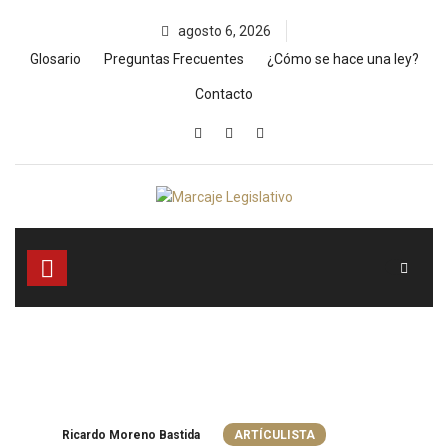
Skip
agosto 6, 2026
to
content
Glosario
Preguntas Frecuentes
¿Cómo se hace una ley?
Contacto
Ricardo Moreno Bastida
ARTÍCULISTA