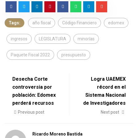
Tags:
año fiscal
Código Financiero
edomex
ingresos
LEGISLATURA
minorías
Paquete Fiscal 2022
presupuesto
Desecha Corte
Logra UAEMEX
controversia por
récord en el
población: Edomex
Sistema Nacional
perderá recursos
de Investigadores
Previous post
Next post
Ricardo Moreno Bastida