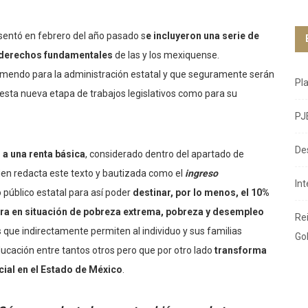
esentó en febrero del año pasado s
e incluyeron una serie de
s derechos fundamentales
de las y los mexiquense.
emendo para la administración estatal y que seguramente serán
Pl
 esta nueva etapa de trabajos legislativos como para su
PJ
De
 a una renta básica
, considerado dentro del apartado de
en redacta este texto y bautizada como el
ingreso
In
to público estatal para así poder
destinar, por lo menos, el 10%
tra en situación de pobreza extrema, pobreza y desempleo
Re
que indirectamente permiten al individuo y sus familias
Go
ducación entre tantos otros pero que por otro lado
transforma
cial en el Estado de México
.