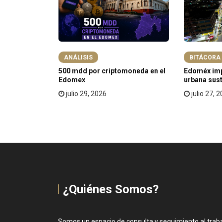
ATEGORIZED
ANÁLISIS
BITÁCORA
ora
500 mdd por criptomoneda en el
Edoméx imp
deración y
Edomex
urbana sus
julio 29, 2026
julio 27, 
¿Quiénes Somos?
Somos un espacio de consulta y seguimiento al trabaj