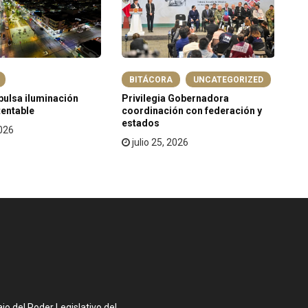
BITÁCORA
UNCATEGORIZED
ulsa iluminación
Privilegia Gobernadora
50
tentable
coordinación con federación y
Ed
estados
2026
julio 25, 2026
o del Poder Legislativo del