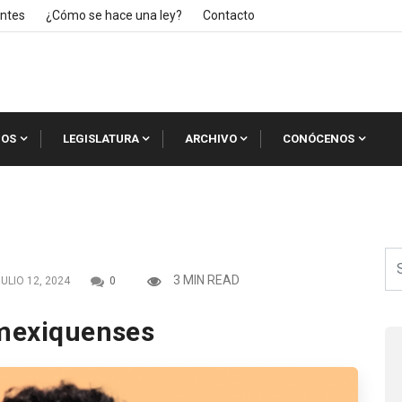
ntes
¿Cómo se hace una ley?
Contacto
IOS
LEGISLATURA
ARCHIVO
CONÓCENOS
3 MIN READ
ULIO 12, 2024
0
 mexiquenses