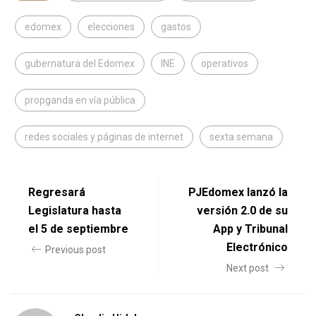
edomex
elecciones
gastos
gubernatura del Edomex
INE
operativos
propganda en vía pública
redes sociales y páginas de internet
sexta semana
Regresará
PJEdomex lanzó la
Legislatura hasta
versión 2.0 de su
el 5 de septiembre
App y Tribunal
Electrónico
Previous post
Next post