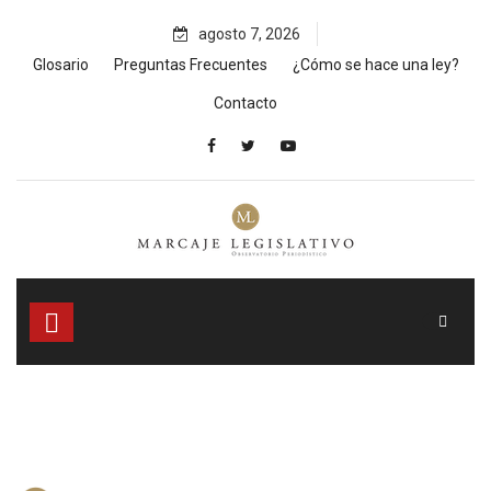
Skip
agosto 7, 2026
to
content
Glosario
Preguntas Frecuentes
¿Cómo se hace una ley?
Contacto