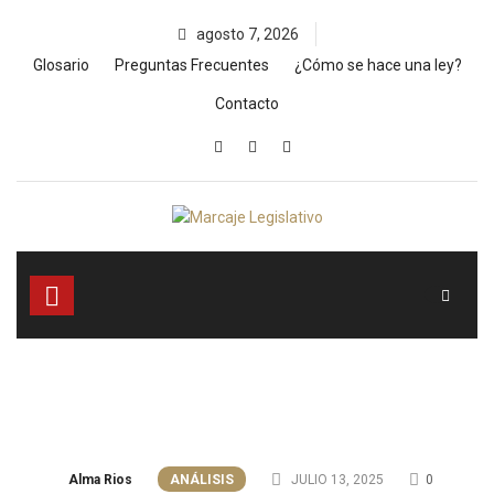
Skip
agosto 7, 2026
to
content
Glosario
Preguntas Frecuentes
¿Cómo se hace una ley?
Contacto
Alma Rios
ANÁLISIS
JULIO 13, 2025
0