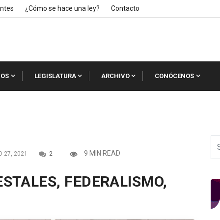
ntes
¿Cómo se hace una ley?
Contacto
IOS
LEGISLATURA
ARCHIVO
CONÓCENOS
9 MIN READ
 27, 2021
2
STALES, FEDERALISMO,