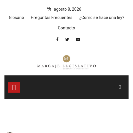
Skip
agosto 8, 2026
to
content
Glosario
Preguntas Frecuentes
¿Cómo se hace una ley?
Contacto