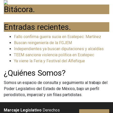
Bitácora
.
Entradas recientes
.
Fallo confirma guerra sucia en Ecatepec: Martínez
Buscan reingeniería de la FGJEM
Independientes ya buscan diputaciones y alcaldías
TEEM sanciona violencia política en Ecatepec
Ya viene la Feria y Festival del Alfeñique
¿Quiénes Somos?
Somos un espacio de consulta y seguimiento al trabajo del
Poder Legislativo del Estado de México, bajo un perfil
periodístico, imparcial y sin filias partidistas.
Marcaje Legislativo
Derechos