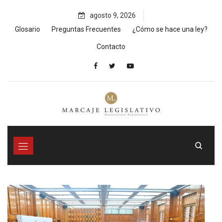
Skip
agosto 9, 2026
to
content
Glosario
Preguntas Frecuentes
¿Cómo se hace una ley?
Contacto