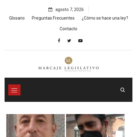
Skip
agosto 7, 2026
to
content
Glosario
Preguntas Frecuentes
¿Cómo se hace una ley?
Contacto