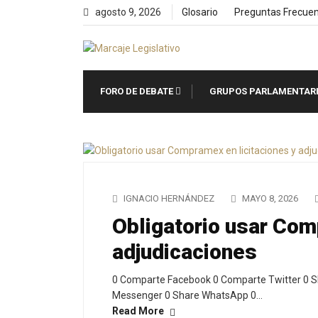
Skip
agosto 9, 2026
Glosario
Preguntas Frecue
to
content
FORO DE DEBATE
GRUPOS PARLAMENTAR
IGNACIO HERNÁNDEZ
MAYO 8, 2026
Obligatorio usar Com
adjudicaciones
0 Comparte Facebook 0 Comparte Twitter 0 S
Messenger 0 Share WhatsApp 0…
Read More