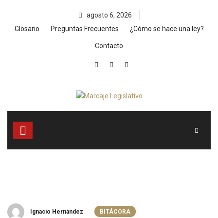
Skip
agosto 6, 2026
to
content
Glosario
Preguntas Frecuentes
¿Cómo se hace una ley?
Contacto
Ignacio Hernández
BITÁCORA