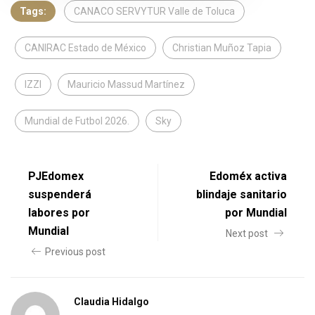
Tags:
CANACO SERVYTUR Valle de Toluca
CANIRAC Estado de México
Christian Muñoz Tapia
IZZI
Mauricio Massud Martínez
Mundial de Futbol 2026.
Sky
PJEdomex
Edoméx activa
suspenderá
blindaje sanitario
labores por
por Mundial
Mundial
Next post
Previous post
Claudia Hidalgo