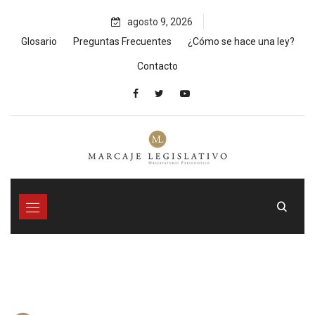
Skip
agosto 9, 2026
to
content
Glosario
Preguntas Frecuentes
¿Cómo se hace una ley?
Contacto