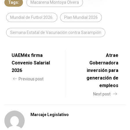
Tags:
Macarena Montoya Olvera
Mundial de Futbol 2026.
Plan Mundial 2026
Semana Estatal de Vacunación contra Sarampión
UAEMéx firma
Atrae
Convenio Salarial
Gobernadora
2026
inversión para
generación de
Previous post
empleos
Next post
Marcaje Legislativo