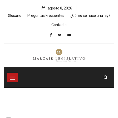
Skip
agosto 8, 2026
to
content
Glosario
Preguntas Frecuentes
¿Cómo se hace una ley?
Contacto