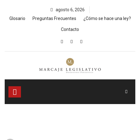
Skip
agosto 6, 2026
to
content
Glosario
Preguntas Frecuentes
¿Cómo se hace una ley?
Contacto