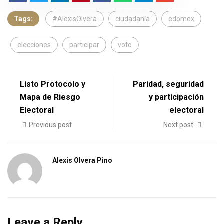
Tags:
#AlexisOlvera
ciudadanía
edomex
elecciones
participar
voto
Listo Protocolo y
Paridad, seguridad
Mapa de Riesgo
y participación
Electoral
electoral
Previous post
Next post
Alexis Olvera Pino
Leave a Reply