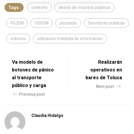
Tags:
cohecho
desvío de recursos públicos
FGJEM
OSFEM
peculado
Servidores públicas
soborno
utilización indebida de información
Va modelo de
Realizarán
botones de pánico
operativos en
al transporte
bares de Toluca
público y carga
Next post
Previous post
Claudia Hidalgo