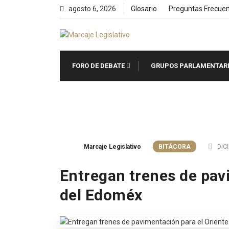
Skip
agosto 6, 2026
Glosario
Preguntas Frecue
to
content
FORO DE DEBATE
GRUPOS PARLAMENTAR
Marcaje Legislativo
BITÁCORA
DICI
Entregan trenes de pav
del Edoméx