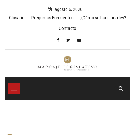
Skip
agosto 6, 2026
to
content
Glosario
Preguntas Frecuentes
¿Cómo se hace una ley?
Contacto