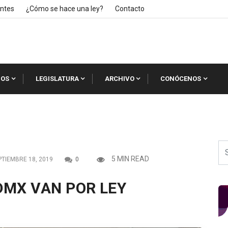
ntes
¿Cómo se hace una ley?
Contacto
IOS
LEGISLATURA
ARCHIVO
CONÓCENOS
5 MIN READ
TIEMBRE 18, 2019
0
DMX VAN POR LEY