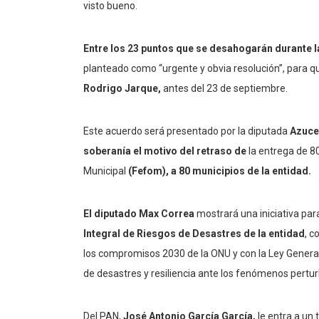
visto bueno.
Entre los 23 puntos que se desahogarán durante l
planteado como “urgente y obvia resolución”, para 
Rodrigo Jarque,
antes del 23 de septiembre.
Este acuerdo será presentado por la diputada
Azucen
soberanía el motivo del retraso de
la entrega de 80
Municipal
(Fefom), a 80 municipios de la entidad.
El diputado Max Correa
mostrará una iniciativa pa
Integral de Riesgos de Desastres de la entidad
, c
los compromisos 2030 de la ONU y con la Ley General 
de desastres y resiliencia ante los fenómenos pertu
Del PAN,
José Antonio García García,
le entra a un