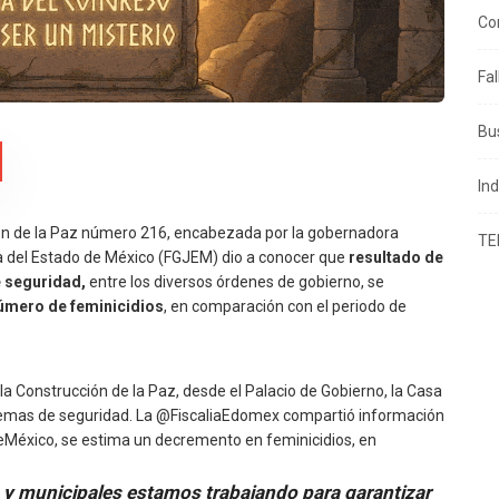
Co
Fa
Bu
In
ión de la Paz número 216, encabezada por la gobernadora
TE
cia del Estado de México (FGJEM) dio a conocer que
resultado de
e seguridad,
entre los diversos órdenes de gobierno, se
número de feminicidios
, en comparación con el periodo de
 Construcción de la Paz, desde el Palacio de Gobierno, la Casa
emas de seguridad. La @FiscaliaEdomex compartió información
eMéxico, se estima un decremento en feminicidios, en
s y municipales estamos trabajando para garantizar