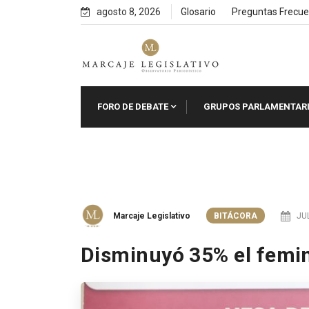
Skip
agosto 8, 2026
Glosario
Preguntas Frecue
to
content
FORO DE DEBATE
GRUPOS PARLAMENTAR
Marcaje Legislativo
BITÁCORA
JUL
Disminuyó 35% el femi