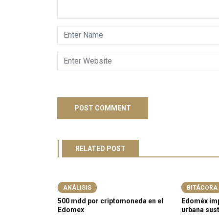
RELATED POST
ATEGORIZED
ANÁLISIS
BITÁCORA
ora
500 mdd por criptomoneda en el
Edoméx imp
deración y
Edomex
urbana sus