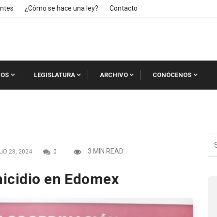
ntes
¿Cómo se hace una ley?
Contacto
IOS
LEGISLATURA
ARCHIVO
CONÓCENOS
3 MIN READ
IO 28, 2024
0
nicidio en Edomex