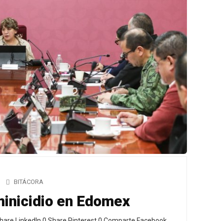
BITÁCORA
minicidio en Edomex
hare LinkedIn 0 Share Pinterest 0 Comparte Facebook