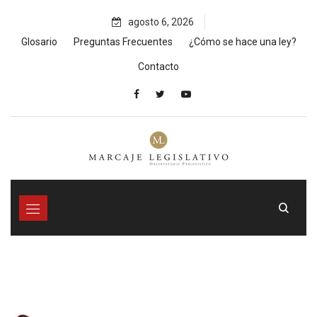
Skip
agosto 6, 2026
to
content
Glosario
Preguntas Frecuentes
¿Cómo se hace una ley?
Contacto