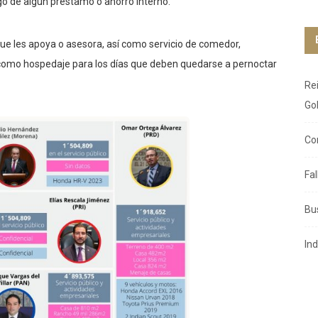
o de algún préstamo o ahorro interno.
ue les apoya o asesora, así como servicio de comedor,
í como hospedaje para los días que deben quedarse a pernoctar
Re
Go
Co
Fa
Bu
In