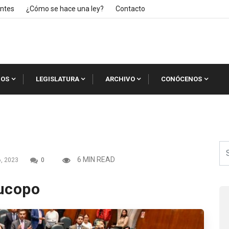
ntes
¿Cómo se hace una ley?
Contacto
IOS
LEGISLATURA
ARCHIVO
CONÓCENOS
6 MIN READ
, 2023
0
Jucopo