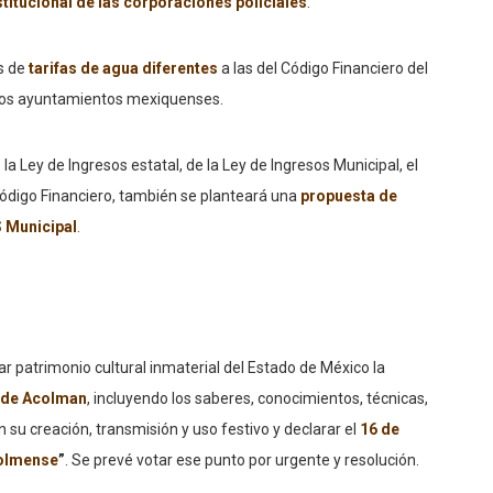
titucional de las corporaciones policiales
.
s de
tarifas de agua diferentes
a las del Código Financiero del
rsos ayuntamientos mexiquenses.
a Ley de Ingresos estatal, de la Ley de Ingresos Municipal, el
 Código Financiero, también se planteará una
propuesta de
S Municipal
.
r patrimonio cultural inmaterial del Estado de México la
o de Acolman
, incluyendo los saberes, conocimientos, técnicas,
 su creación, transmisión y uso festivo y declarar el
16 de
colmense
”
. Se prevé votar ese punto por urgente y resolución.