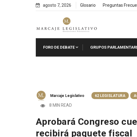
Skip
agosto 7, 2026
Glosario
Preguntas Frecue
to
content
FORO DE DEBATE
GRUPOS PARLAMENTAR
Marcaje Legislativo
62 LEGISLATURA
A
8 MIN READ
Aprobará Congreso cue
recibirá paquete fiscal