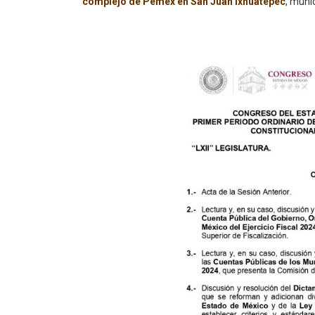
complejo de Pemex en San Juan Ixhuatepec
, muni