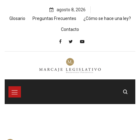
Skip
agosto 8, 2026
to
content
Glosario
Preguntas Frecuentes
¿Cómo se hace una ley?
Contacto