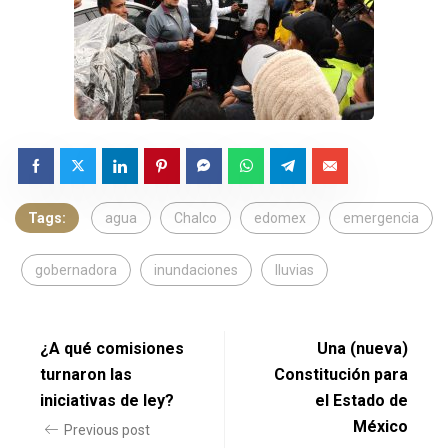
Tags:
agua
Chalco
edomex
emergencia
gobernadora
inundaciones
lluvias
¿A qué comisiones
Una (nueva)
turnaron las
Constitución para
iniciativas de ley?
el Estado de
México
Previous post