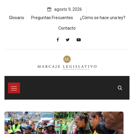
Skip
agosto 9, 2026
to
content
Glosario
Preguntas Frecuentes
¿Cómo se hace una ley?
Contacto