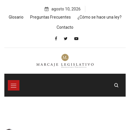
Skip
agosto 10, 2026
to
content
Glosario
Preguntas Frecuentes
¿Cómo se hace una ley?
Contacto