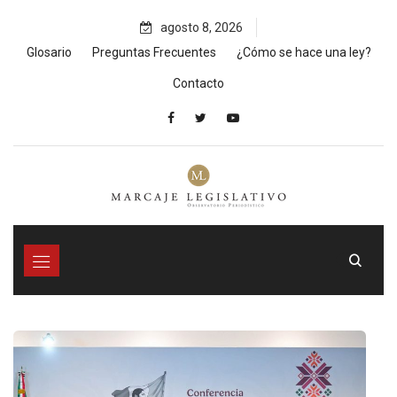
Skip
agosto 8, 2026
to
content
Glosario
Preguntas Frecuentes
¿Cómo se hace una ley?
Contacto