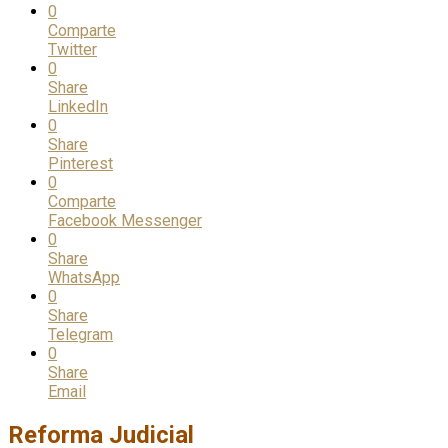
0
Comparte
Twitter
0
Share
LinkedIn
0
Share
Pinterest
0
Comparte
Facebook Messenger
0
Share
WhatsApp
0
Share
Telegram
0
Share
Email
Reforma Judicial