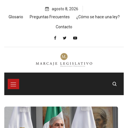
Skip
agosto 8, 2026
to
content
Glosario
Preguntas Frecuentes
¿Cómo se hace una ley?
Contacto