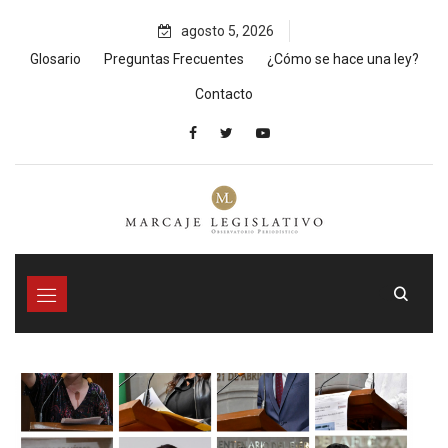
Skip
agosto 5, 2026
to
content
Glosario
Preguntas Frecuentes
¿Cómo se hace una ley?
Contacto