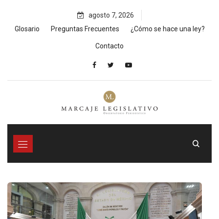
Skip
agosto 7, 2026
to
content
Glosario
Preguntas Frecuentes
¿Cómo se hace una ley?
Contacto